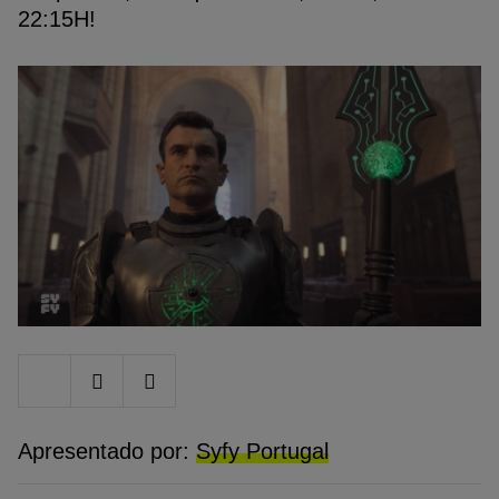
22:15H!
Share
Share
Share
on
on
on
Twitter
Facebook
Google
plus
Apresentado por:
Syfy Portugal