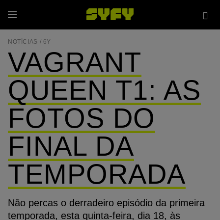
Passar
Sea
para
Menu
sit
o
conteúdo
NOTÍCIAS /
6Y
principal
VAGRANT
QUEEN T1: AS
FOTOS DO
FINAL DA
TEMPORADA
Não percas o derradeiro episódio da primeira
temporada, esta quinta-feira, dia 18, às