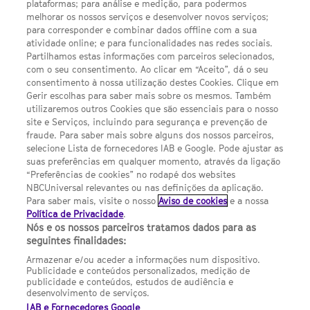
plataformas; para análise e medição, para podermos
melhorar os nossos serviços e desenvolver novos serviços;
Política de privacidade
para corresponder e combinar dados offline com a sua
atividade online; e para funcionalidades nas redes sociais.
Sobre nós
Partilhamos estas informações com parceiros selecionados,
Termos E Condições
com o seu consentimento. Ao clicar em “Aceito”, dá o seu
consentimento à nossa utilização destes Cookies. Clique em
FILMES
Gerir escolhas para saber mais sobre os mesmos. Também
utilizaremos outros Cookies que são essenciais para o nosso
site e Serviços, incluindo para segurança e prevenção de
UMA DIVISÃO DA
fraude. Para saber mais sobre alguns dos nossos parceiros,
selecione Lista de fornecedores IAB e Google. Pode ajustar as
suas preferências em qualquer momento, através da ligação
NBCUNIVERSAL
“Preferências de cookies” no rodapé dos websites
NBCUniversal relevantes ou nas definições da aplicação.
Para saber mais, visite o nosso
Aviso de cookies
e a nossa
Contact us by email: contact.SYFYPortugal@ncbuni.com
Política de Privacidade
.
Nós e os nossos parceiros tratamos dados para as
NBC Universal Global Networks España S.L.U. is wholly owned
seguintes finalidades:
by Universal Studios International BV
Armazenar e/ou aceder a informações num dispositivo.
Publicidade e conteúdos personalizados, medição de
NBC Universal Global Networks, S.L.U. Paseo de la Castellana,
publicidade e conteúdos, estudos de audiência e
95. Planta 10 Edificio Torre Europa 28046 Madrid B-82227893
desenvolvimento de serviços.
IAB e Fornecedores Google
SYFY Portugal is subject to Spanish jurisdiction and regulated