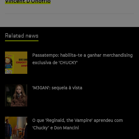
Vincent D’Onofrio
Related news
Passatempo: habilita-te a ganhar merchandising
exclusiva de 'CHUCKY'
'M3GAN': sequela à vista
O que 'Reginald, the Vampire' aprendeu com
‘Chucky’ e Don Mancini