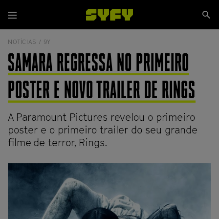
Passar
Se
para
Menu
si
o
conteúdo
NOTÍCIAS /
9Y
principal
SAMARA REGRESSA NO PRIMEIRO
POSTER E NOVO TRAILER DE RINGS
A Paramount Pictures revelou o primeiro
poster e o primeiro trailer do seu grande
filme de terror, Rings.