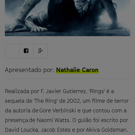
Share
Share
Share
on
on
on
Twitter
Facebook
Google
plus
Apresentado por:
Nathalie Caron
Realizada por F. Javier Gutierrez, 'Rings' é a
sequela de 'The Ring' de 2002, um filme de terror
da autoria de Gore Verbinski e que contou com a
presença de Naomi Watts. O guião foi escrito por
David Loucka, Jacob Estes e por Akiva Goldsman.