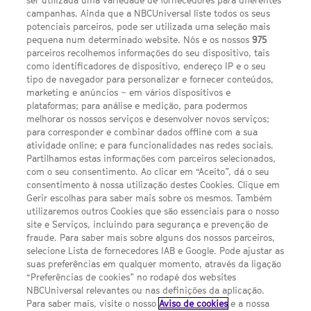
ser utilizada uma variedade de fornecedores para diferentes
campanhas. Ainda que a NBCUniversal liste todos os seus
potenciais parceiros, pode ser utilizada uma seleção mais
pequena num determinado website. Nós e os nossos
975
parceiros recolhemos informações do seu dispositivo, tais
FACEBOOK
YOUTUBE
INSTAGRAM
SEGUE-NOS
como identificadores de dispositivo, endereço IP e o seu
TWITTER
tipo de navegador para personalizar e fornecer conteúdos,
LINKS ÚTEIS
marketing e anúncios – em vários dispositivos e
plataformas; para análise e medição, para podermos
melhorar os nossos serviços e desenvolver novos serviços;
para corresponder e combinar dados offline com a sua
Escolhas de Anúncios
atividade online; e para funcionalidades nas redes sociais.
Política de privacidade
Partilhamos estas informações com parceiros selecionados,
com o seu consentimento. Ao clicar em “Aceito”, dá o seu
Sobre nós
consentimento à nossa utilização destes Cookies. Clique em
Gerir escolhas para saber mais sobre os mesmos. Também
Termos E Condições
utilizaremos outros Cookies que são essenciais para o nosso
site e Serviços, incluindo para segurança e prevenção de
FILMES
fraude. Para saber mais sobre alguns dos nossos parceiros,
selecione Lista de fornecedores IAB e Google. Pode ajustar as
suas preferências em qualquer momento, através da ligação
UMA DIVISÃO DA NBCUNIVERSAL
“Preferências de cookies” no rodapé dos websites
NBCUniversal relevantes ou nas definições da aplicação.
Para saber mais, visite o nosso
Aviso de cookies
e a nossa