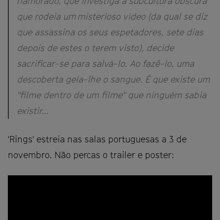
namorado, que investiga a subcultura obscura
que rodeia um misterioso vídeo (da qual se diz
que assassina os seus espetadores, sete dias
depois de estes o terem visto), decide
sacrificar-se para salvá-lo. Ao fazê-lo, uma
descoberta gela-lhe o sangue. É que existe um
"filme dentro de um filme" que ninguém sabia
existir...
'Rings' estreia nas salas portuguesas a 3 de
novembro. Não percas o trailer e poster: