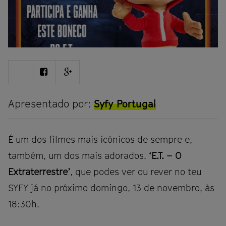
Share
Share
Share
on
on
on
Twitter
Facebook
Google
plus
Apresentado por:
Syfy Portugal
É um dos filmes mais icónicos de sempre e,
também, um dos mais adorados.
‘E.T. – O
Extraterrestre’
, que podes ver ou rever no teu
SYFY já no próximo domingo, 13 de novembro, às
18:30h.