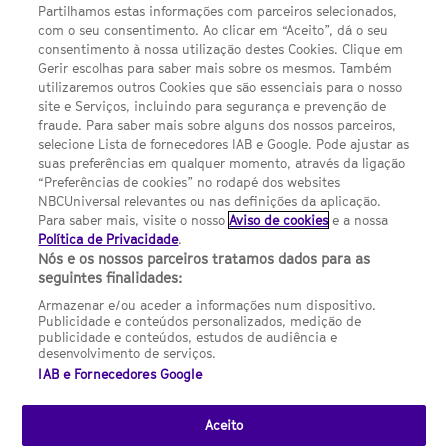
Política de privacidade
Partilhamos estas informações com parceiros selecionados,
com o seu consentimento. Ao clicar em “Aceito”, dá o seu
Sobre nós
consentimento à nossa utilização destes Cookies. Clique em
Gerir escolhas para saber mais sobre os mesmos. Também
Termos E Condições
utilizaremos outros Cookies que são essenciais para o nosso
site e Serviços, incluindo para segurança e prevenção de
FILMES
fraude. Para saber mais sobre alguns dos nossos parceiros,
selecione Lista de fornecedores IAB e Google. Pode ajustar as
suas preferências em qualquer momento, através da ligação
UMA DIVISÃO DA NBCUNIVERSAL
“Preferências de cookies” no rodapé dos websites
NBCUniversal relevantes ou nas definições da aplicação.
Para saber mais, visite o nosso
Aviso de cookies
e a nossa
Contact us by email: contact.SYFYPortugal@ncbuni.com
Política de Privacidade
.
Nós e os nossos parceiros tratamos dados para as
NBC Universal Global Networks España S.L.U. is wholly owned
seguintes finalidades:
by Universal Studios International BV
Armazenar e/ou aceder a informações num dispositivo.
Publicidade e conteúdos personalizados, medição de
NBC Universal Global Networks, S.L.U. Paseo de la Castellana,
publicidade e conteúdos, estudos de audiência e
95. Planta 10 Edificio Torre Europa 28046 Madrid B-82227893
desenvolvimento de serviços.
IAB e Fornecedores Google
SYFY Portugal is subject to Spanish jurisdiction and regulated
by the National Commission on Competition & Markets
(CNMC).
Aceito