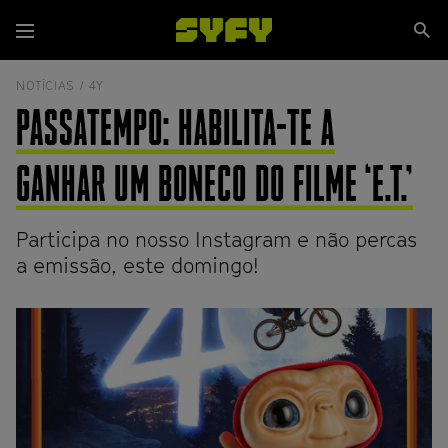
Passar
Se
para
Menu
si
o
conteúdo
NOTÍCIAS /
4Y
principal
PASSATEMPO: HABILITA-TE A
GANHAR UM BONECO DO FILME ‘E.T.’
Participa no nosso Instagram e não percas
a emissão, este domingo!