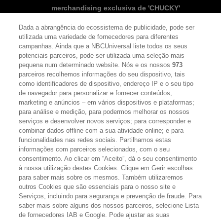
merchandising exclusiva de 'CHUCKY'
Dada a abrangência do ecossistema de publicidade, pode ser
utilizada uma variedade de fornecedores para diferentes
campanhas. Ainda que a NBCUniversal liste todos os seus
potenciais parceiros, pode ser utilizada uma seleção mais
pequena num determinado website. Nós e os nossos
973
SEGUE-NOS
FACEBOOK
YOUTUBE
INSTAGRAM
parceiros recolhemos informações do seu dispositivo, tais
TWITTER
como identificadores de dispositivo, endereço IP e o seu tipo
LINKS ÚTEIS
de navegador para personalizar e fornecer conteúdos,
marketing e anúncios – em vários dispositivos e plataformas;
para análise e medição, para podermos melhorar os nossos
serviços e desenvolver novos serviços; para corresponder e
Escolhas de Anúncios
combinar dados offline com a sua atividade online; e para
funcionalidades nas redes sociais. Partilhamos estas
Política de privacidade
informações com parceiros selecionados, com o seu
Sobre nós
consentimento. Ao clicar em “Aceito”, dá o seu consentimento
à nossa utilização destes Cookies. Clique em Gerir escolhas
Termos E Condições
para saber mais sobre os mesmos. Também utilizaremos
outros Cookies que são essenciais para o nosso site e
FILMES
Serviços, incluindo para segurança e prevenção de fraude. Para
saber mais sobre alguns dos nossos parceiros, selecione Lista
de fornecedores IAB e Google. Pode ajustar as suas