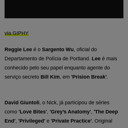
via GIPHY
Reggie Lee
é o
Sargento Wu
, oficial do
Departamento de Polícia de Portland.
Lee
é mais
conhecido pelo seu papel enquanto agente do
serviço secreto
Bill Kim
, em
'Prision Break'
.
David Giuntoli
, o Nick, já participou de séries
como
'Love Bites'
,
'Grey’s Anatomy'
,
'The Deep
End'
,
'Privileged'
e
'Private Practice'
. Original