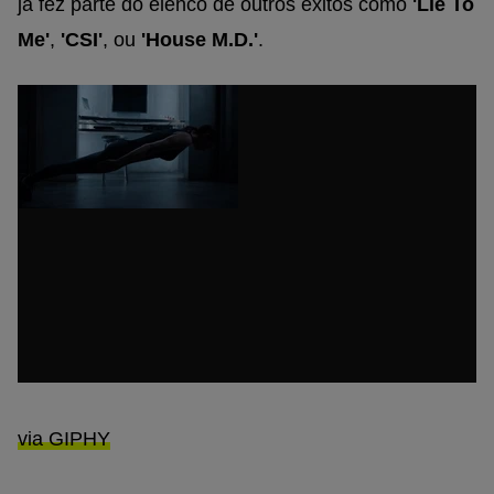
já fez parte do elenco de outros êxitos como
'Lie To
Me'
,
'CSI'
, ou
'House M.D.'
.
via GIPHY