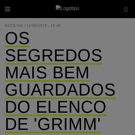
Passar
Se
para
Menu
site
o
conteúdo
NOTÍCIAS /
13/08/2019 - 17:48
principal
OS
SEGREDOS
MAIS BEM
GUARDADOS
DO ELENCO
DE 'GRIMM'