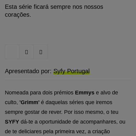
Esta série ficará sempre nos nossos
corações.
Share
Share
Share
on
on
on
Twitter
Facebook
Google
plus
Apresentado por:
Syfy Portugal
Nomeada para dois prémios
Emmys
e alvo de
culto,
'Grimm'
é daquelas séries que iremos
sempre gostar de rever. Por isso mesmo, o teu
SYFY
dá-te a oportunidade de acompanhares, ou
de te deliciares pela primeira vez, a criação