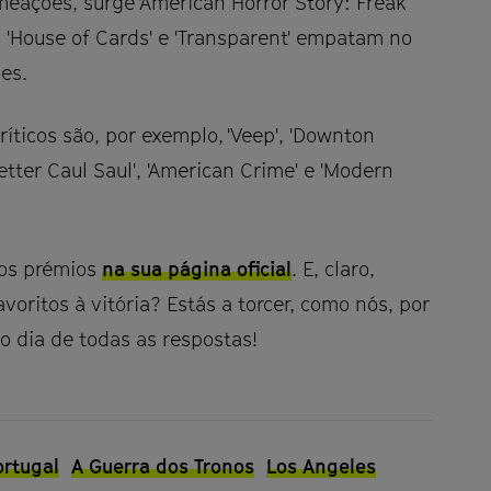
ações, surge 'American Horror Story: Freak
, 'House of Cards' e 'Transparent' empatam no
es.
íticos são, por exemplo, 'Veep', 'Downton
etter Caul Saul', 'American Crime' e 'Modern
dos prémios
na sua página oficial
. E, claro,
voritos à vitória? Estás a torcer, como nós, por
o dia de todas as respostas!
ortugal
A Guerra dos Tronos
Los Angeles