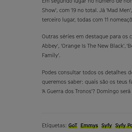
Em segundo lugar no número de nome
Show', com 19 no total. Já 'Mad Men'
terceiro lugar, todas com 11 nomeaçõ
Outras séries em destaque para os cr
Abbey', 'Orange Is The New Black', 'B
Family'.
Podes consultar todos os detalhes 
queremos saber: quais são os teus fa
'A Guerra dos Tronos'? Domingo será 
Etiquetas:
GoT
Emmys
Syfy
Syfy P