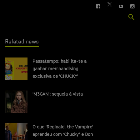
FACEBOOK
YOUTUBE
IN
TWITTER
Se
si
Related news
Passatempo: habilita-te a
ganhar merchandising
exclusiva de 'CHUCKY'
'M3GAN': sequela à vista
O que 'Reginald, the Vampire'
aprendeu com ‘Chucky’ e Don