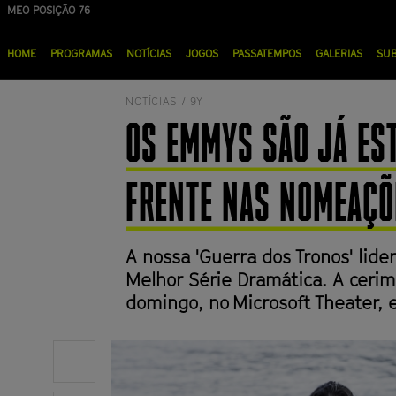
Passar
MEO POSIÇÃO 76
NOS POSIÇÃO 90
para
Menu
o
HOME
PROGRAMAS
NOTÍCIAS
JOGOS
PASSATEMPOS
GALERIAS
SU
principal
conteúdo
principal
NOTÍCIAS /
9Y
OS EMMYS SÃO JÁ EST
FRENTE NAS NOMEAÇÕ
A nossa 'Guerra dos Tronos' lid
Melhor Série Dramática. A ceri
domingo, no Microsoft Theater, 
Share
on
Twitter