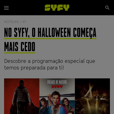
Passar
Se
para
Menu
si
o
conteúdo
NOTÍCIAS /
4Y
principal
NO SYFY, O HALLOWEEN COMEÇA
MAIS CEDO
Descobre a programação especial que
temos preparada para ti!