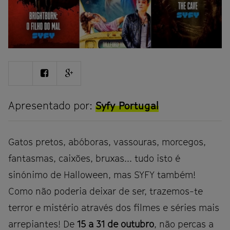
Share
Share
Share
on
on
on
Twitter
Facebook
Google
plus
Apresentado por:
Syfy Portugal
Gatos pretos, abóboras, vassouras, morcegos,
fantasmas, caixões, bruxas... tudo isto é
sinónimo de Halloween, mas SYFY também!
Como não poderia deixar de ser, trazemos-te
terror e mistério através dos filmes e séries mais
arrepiantes! De
15 a 31 de outubro
, não percas a