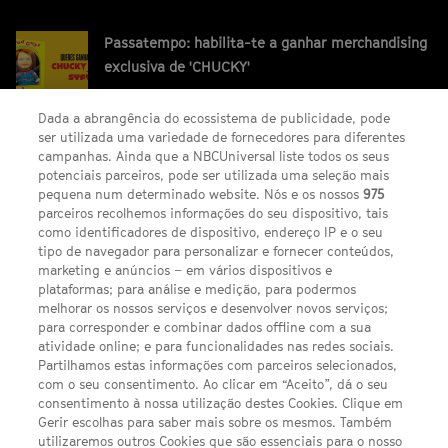
Passatempo: habilita-te a ganhar merchandising
exclusiva de 'CHUCKY'
Dada a abrangência do ecossistema de publicidade, pode
ser utilizada uma variedade de fornecedores para diferentes
campanhas. Ainda que a NBCUniversal liste todos os seus
potenciais parceiros, pode ser utilizada uma seleção mais
pequena num determinado website. Nós e os nossos
975
parceiros recolhemos informações do seu dispositivo, tais
FACEBOOK
YOUTUBE
INSTAGRAM
SEGUE-NOS
como identificadores de dispositivo, endereço IP e o seu
TWITTER
tipo de navegador para personalizar e fornecer conteúdos,
LINKS ÚTEIS
marketing e anúncios – em vários dispositivos e
plataformas; para análise e medição, para podermos
melhorar os nossos serviços e desenvolver novos serviços;
Escolhas de Anúncios
para corresponder e combinar dados offline com a sua
atividade online; e para funcionalidades nas redes sociais.
Política de privacidade
Partilhamos estas informações com parceiros selecionados,
com o seu consentimento. Ao clicar em “Aceito”, dá o seu
Sobre nós
consentimento à nossa utilização destes Cookies. Clique em
Gerir escolhas para saber mais sobre os mesmos. Também
Termos E Condições
utilizaremos outros Cookies que são essenciais para o nosso