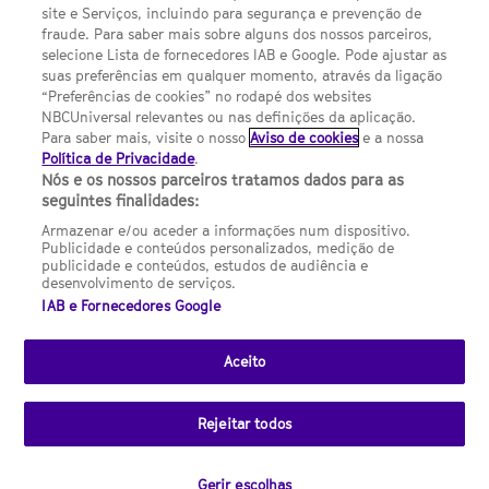
site e Serviços, incluindo para segurança e prevenção de
FILMES
fraude. Para saber mais sobre alguns dos nossos parceiros,
selecione Lista de fornecedores IAB e Google. Pode ajustar as
suas preferências em qualquer momento, através da ligação
UMA DIVISÃO DA NBCUNIVERSAL
“Preferências de cookies” no rodapé dos websites
NBCUniversal relevantes ou nas definições da aplicação.
Para saber mais, visite o nosso
Aviso de cookies
e a nossa
Contact us by email: contact.SYFYPortugal@ncbuni.com
Política de Privacidade
.
Nós e os nossos parceiros tratamos dados para as
NBC Universal Global Networks España S.L.U. is wholly owned
seguintes finalidades:
by Universal Studios International BV
Armazenar e/ou aceder a informações num dispositivo.
Publicidade e conteúdos personalizados, medição de
NBC Universal Global Networks, S.L.U. Paseo de la Castellana,
publicidade e conteúdos, estudos de audiência e
95. Planta 10 Edificio Torre Europa 28046 Madrid B-82227893
desenvolvimento de serviços.
IAB e Fornecedores Google
SYFY Portugal is subject to Spanish jurisdiction and regulated
by the National Commission on Competition & Markets
(CNMC).
Aceito
Channel
SCI FI Slovenija
SCI FI Србија
SYFY España
SYFY France
SYFY
sites
Rejeitar todos
Portugal
SYFY USA
© 2026 NBC Universal Global Networks España S.L.U. All rights
Gerir escolhas