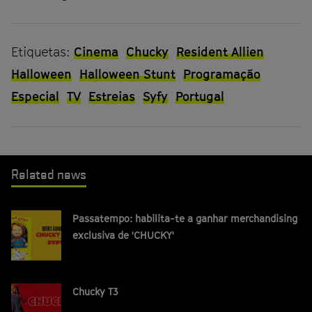
Etiquetas:
Cinema
Chucky
Resident Allien
Halloween
Halloween Stunt
Programação
Especial
TV
Estreias
Syfy
Portugal
Related news
Passatempo: habilita-te a ganhar merchandising
exclusiva de 'CHUCKY'
Chucky T3