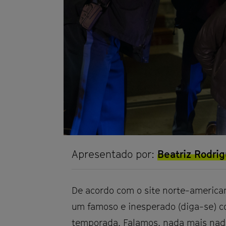
Google
plus
Apresentado por:
Beatriz Rodri
De acordo com o site norte-american
um famoso e inesperado (diga-se) co
temporada. Falamos, nada mais nad