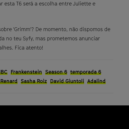
esta T6 será a escolha entre Juliette e
 sobre 'Grimm'? De momento, não dispomos de
da no teu Syfy, mas prometemos anunciar
hes. Fica atento!
NBC
Frankenstein
Season 6
temporada 6
 Renard
Sasha Roiz
David Giuntoli
Adalind