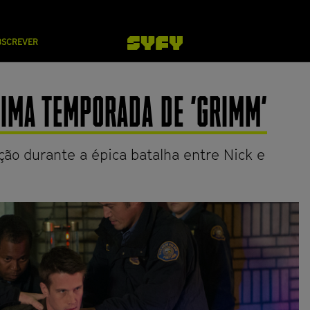
BSCREVER
IMA TEMPORADA DE 'GRIMM'
ão durante a épica batalha entre Nick e