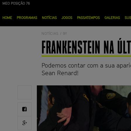
Passar
MEO POSIÇÃO 76
NOS POSIÇÃO 90
para
Menu
o
HOME
PROGRAMAS
NOTÍCIAS
JOGOS
PASSATEMPOS
GALERIAS
SU
principal
conteúdo
principal
NOTÍCIAS /
9Y
FRANKENSTEIN NA ÚLT
Podemos contar com a sua apariç
Sean Renard!
Share
on
Twitter
Share
on
Facebook
Share
on