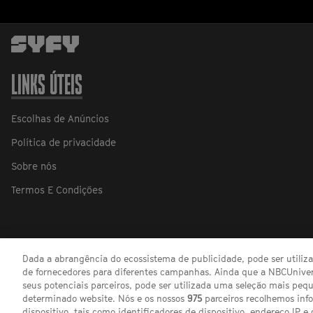
LINKS ÚTEIS
Escolhas de Anúncios
Política de privacidade
Sobre nós
Termos E Condições
Dada a abrangência do ecossistema de publicidade, pode ser utili
de fornecedores para diferentes campanhas. Ainda que a NBCUnivers
seus potenciais parceiros, pode ser utilizada uma seleção mais pe
determinado website. Nós e os nossos
975
parceiros recolhemos inf
dispositivo, tais como identificadores de dispositivo, endereço IP e 