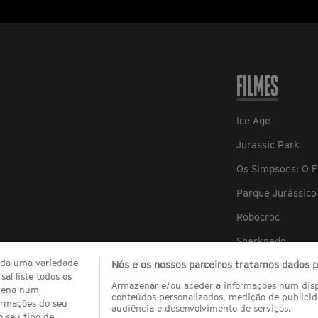
FILMES
Ice Age
Jurassic Park
Os Simpsons: O F
Parque Jurássico 
Robocroc
Sharknado
zada uma variedade
Nós e os nossos parceiros tratamos dados pa
Sharknado 2
al liste todos os
Armazenar e/ou aceder a informações num dispo
Sharknado 3
quena num
conteúdos personalizados, medição de publicid
ormações do seu
audiência e desenvolvimento de serviços.
Sharknado 4: Th
o seu tipo de