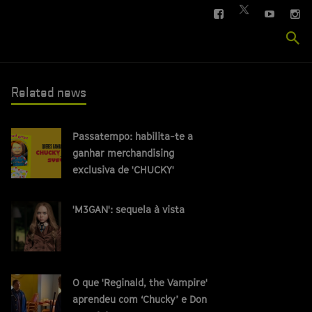
FACEBOOK
YOUTUBE
IN
TWITTER
Se
si
Related news
Passatempo: habilita-te a
ganhar merchandising
exclusiva de 'CHUCKY'
'M3GAN': sequela à vista
O que 'Reginald, the Vampire'
aprendeu com ‘Chucky’ e Don