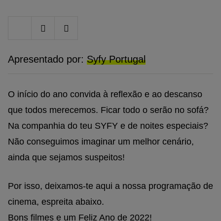
Share
Share
Share
on
on
on
Twitter
Facebook
Google
plus
Apresentado por:
Syfy Portugal
O início do ano convida à reflexão e ao descanso
que todos merecemos. Ficar todo o serão no sofá?
Na companhia do teu SYFY e de noites especiais?
Não conseguimos imaginar um melhor cenário,
ainda que sejamos suspeitos!
Por isso, deixamos-te aqui a nossa programação de
cinema, espreita abaixo.
Bons filmes e um Feliz Ano de 2022!