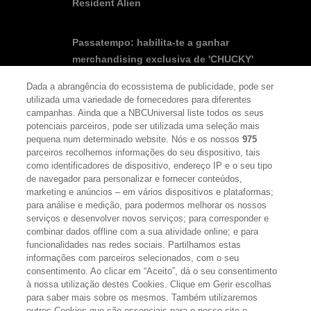
Resident Alien
Passatempo: habilita-te a ganhar
merchandising exclusiva de 'CHUCKY'
Dada a abrangência do ecossistema de publicidade, pode ser
utilizada uma variedade de fornecedores para diferentes
campanhas. Ainda que a NBCUniversal liste todos os seus
potenciais parceiros, pode ser utilizada uma seleção mais
pequena num determinado website. Nós e os nossos
975
SEGUE-NOS
FACEBOOK
YOUTUBE
INSTAGRAM
parceiros recolhemos informações do seu dispositivo, tais
TWITTER
como identificadores de dispositivo, endereço IP e o seu tipo
LINKS ÚTEIS
de navegador para personalizar e fornecer conteúdos,
marketing e anúncios – em vários dispositivos e plataformas;
para análise e medição, para podermos melhorar os nossos
serviços e desenvolver novos serviços; para corresponder e
Escolhas de Anúncios
combinar dados offline com a sua atividade online; e para
funcionalidades nas redes sociais. Partilhamos estas
Política de privacidade
informações com parceiros selecionados, com o seu
Sobre nós
consentimento. Ao clicar em “Aceito”, dá o seu consentimento
à nossa utilização destes Cookies. Clique em Gerir escolhas
Termos E Condições
para saber mais sobre os mesmos. Também utilizaremos
outros Cookies que são essenciais para o nosso site e