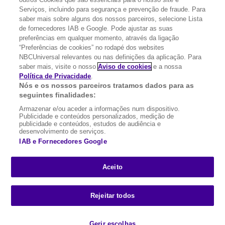
FILMES
Serviços, incluindo para segurança e prevenção de fraude. Para
saber mais sobre alguns dos nossos parceiros, selecione Lista
de fornecedores IAB e Google. Pode ajustar as suas
UMA DIVISÃO DA
preferências em qualquer momento, através da ligação
“Preferências de cookies” no rodapé dos websites
NBCUniversal relevantes ou nas definições da aplicação. Para
NBCUNIVERSAL
saber mais, visite o nosso
Aviso de cookies
e a nossa
Política de Privacidade
.
Nós e os nossos parceiros tratamos dados para as
Contact us by email: contact.SYFYPortugal@ncbuni.com
seguintes finalidades:
Armazenar e/ou aceder a informações num dispositivo.
NBC Universal Global Networks España S.L.U. is wholly owned
Publicidade e conteúdos personalizados, medição de
by Universal Studios International BV
publicidade e conteúdos, estudos de audiência e
desenvolvimento de serviços.
NBC Universal Global Networks, S.L.U. Paseo de la Castellana,
IAB e Fornecedores Google
95. Planta 10 Edificio Torre Europa 28046 Madrid B-82227893
SYFY Portugal is subject to Spanish jurisdiction and regulated by
Aceito
the National Commission on Competition & Markets (CNMC).
Rejeitar todos
Channel
SCI FI Slovenija
SCI FI Србија
SYFY España
SYFY
sites
France
SYFY Portugal
SYFY USA
Gerir escolhas