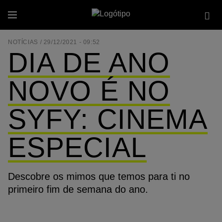
Passar
Se
para
Menu
site
o
conteúdo
NOTÍCIAS /
29/12/2021 - 09:52
principal
DIA DE ANO
NOVO É NO
SYFY: CINEMA
ESPECIAL
Descobre os mimos que temos para ti no
primeiro fim de semana do ano.