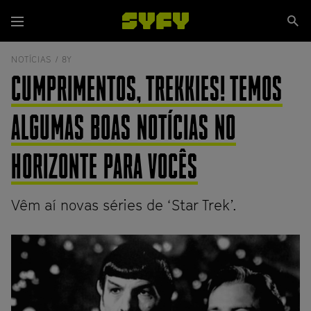
Passar
Se
para
Menu
si
o
conteúdo
NOTÍCIAS /
8Y
principal
CUMPRIMENTOS, TREKKIES! TEMOS
ALGUMAS BOAS NOTÍCIAS NO
HORIZONTE PARA VOCÊS
Vêm aí novas séries de ‘Star Trek’.