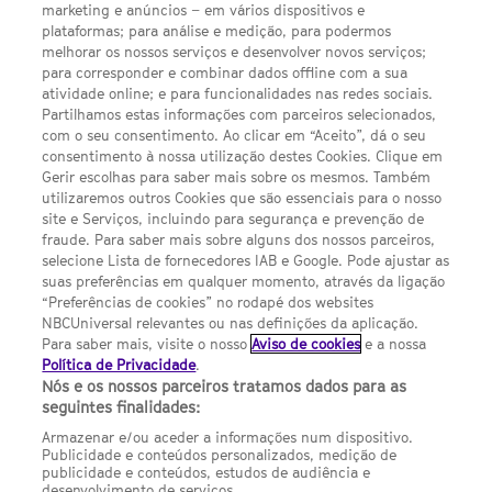
LINKS ÚTEIS
marketing e anúncios – em vários dispositivos e
plataformas; para análise e medição, para podermos
melhorar os nossos serviços e desenvolver novos serviços;
Escolhas de Anúncios
para corresponder e combinar dados offline com a sua
atividade online; e para funcionalidades nas redes sociais.
Política de privacidade
Partilhamos estas informações com parceiros selecionados,
com o seu consentimento. Ao clicar em “Aceito”, dá o seu
Sobre nós
consentimento à nossa utilização destes Cookies. Clique em
Gerir escolhas para saber mais sobre os mesmos. Também
Termos E Condições
utilizaremos outros Cookies que são essenciais para o nosso
site e Serviços, incluindo para segurança e prevenção de
FILMES
fraude. Para saber mais sobre alguns dos nossos parceiros,
selecione Lista de fornecedores IAB e Google. Pode ajustar as
suas preferências em qualquer momento, através da ligação
UMA DIVISÃO DA NBCUNIVERSAL
“Preferências de cookies” no rodapé dos websites
NBCUniversal relevantes ou nas definições da aplicação.
Para saber mais, visite o nosso
Aviso de cookies
e a nossa
Contact us by email: contact.SYFYPortugal@ncbuni.com
Política de Privacidade
.
Nós e os nossos parceiros tratamos dados para as
NBC Universal Global Networks España S.L.U. is wholly owned
seguintes finalidades:
by Universal Studios International BV
Armazenar e/ou aceder a informações num dispositivo.
Publicidade e conteúdos personalizados, medição de
NBC Universal Global Networks, S.L.U. Paseo de la Castellana,
publicidade e conteúdos, estudos de audiência e
95. Planta 10 Edificio Torre Europa 28046 Madrid B-82227893
desenvolvimento de serviços.