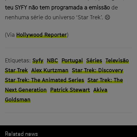
teu SYFY não tem programada a emissão
de
nenhuma série do universo ‘Star Trek’. ☹
(Via
Hollywood Reporter
)
Etiquetas:
Syfy
NBC
Portugal
Séries
Televisão
Star Trek
Alex Kurtzman
Star Trek: Discovery
Star Trek: The Animated Series
Star Trek: The
Next Generation
Patrick Stewart
Akiva
Goldsman
Related news