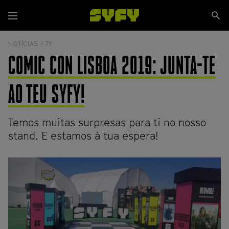
Passar
Se
para
Menu
si
o
conteúdo
NOTÍCIAS /
7Y
principal
COMIC CON LISBOA 2019: JUNTA-TE
AO TEU SYFY!
Temos muitas surpresas para ti no nosso
stand. E estamos à tua espera!