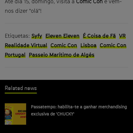
Até dia 15, domingo, visita a
Comic Con
e vem-
nos dizer "olá"!
Etiquetas:
Syfy
Eleven Eleven
É Coisa de Fã
VR
Realidade Virtual
Comic Con
Lisboa
Comic Con
Portugal
Passeio Marítimo de Algés
Related news
Passatempo: habilita-te a ganhar merchandising
exclusiva de 'CHUCKY'