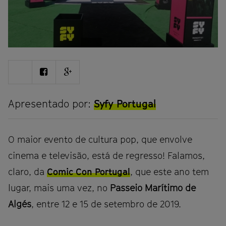
Share
Share
Share
on
on
on
Twitter
Facebook
Google
plus
Apresentado por:
Syfy Portugal
O maior evento de cultura pop, que envolve
cinema e televisão, está de regresso! Falamos,
claro, da
Comic Con Portugal
, que este ano tem
lugar, mais uma vez, no
Passeio Marítimo de
Algés
, entre 12 e 15 de setembro de 2019.