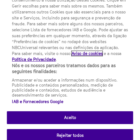
consentimento à nossa utilização destes Cookies. Clique em
Gerir escolhas para saber mais sobre os mesmos. Também
Termos E Condições
utilizaremos outros Cookies que são essenciais para o nosso
site e Serviços, incluindo para segurança e prevenção de
FILMES
fraude. Para saber mais sobre alguns dos nossos parceiros,
selecione Lista de fornecedores IAB e Google. Pode ajustar as
suas preferências em qualquer momento, através da ligação
UMA DIVISÃO DA NBCUNIVERSAL
“Preferências de cookies” no rodapé dos websites
NBCUniversal relevantes ou nas definições da aplicação.
Para saber mais, visite o nosso
Aviso de cookies
e a nossa
Contact us by email: contact.SYFYPortugal@ncbuni.com
Política de Privacidade
.
Nós e os nossos parceiros tratamos dados para as
NBC Universal Global Networks España S.L.U. is wholly owned
seguintes finalidades:
by Universal Studios International BV
Armazenar e/ou aceder a informações num dispositivo.
Publicidade e conteúdos personalizados, medição de
NBC Universal Global Networks, S.L.U. Paseo de la Castellana,
publicidade e conteúdos, estudos de audiência e
95. Planta 10 Edificio Torre Europa 28046 Madrid B-82227893
desenvolvimento de serviços.
IAB e Fornecedores Google
SYFY Portugal is subject to Spanish jurisdiction and regulated
by the National Commission on Competition & Markets
(CNMC).
Aceito
Channel
SCI FI Slovenija
SCI FI Србија
SYFY España
SYFY France
SYFY
sites
Rejeitar todos
Portugal
SYFY USA