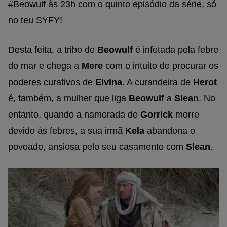
#Beowulf às 23h com o quinto episódio da série, só
no teu SYFY!
Desta feita, a tribo de
Beowulf
é infetada pela febre
do mar e chega a
Mere
com o intuito de procurar os
poderes curativos de
Elvina
. A curandeira de
Herot
é, também, a mulher que liga
Beowulf
a
Slean
. No
entanto, quando a namorada de
Gorrick
morre
devido às febres, a sua irmã
Kela
abandona o
povoado, ansiosa pelo seu casamento com
Slean
.