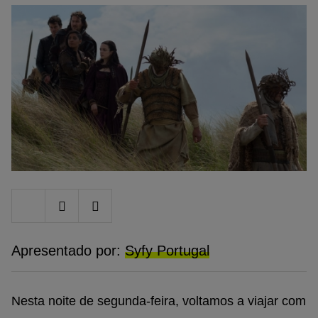
Share
Share
Share
on
on
on
Twitter
Facebook
Google
plus
Apresentado por:
Syfy Portugal
Nesta noite de segunda-feira, voltamos a viajar com