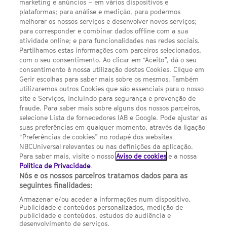
marketing e anúncios – em vários dispositivos e
Escolhas de Anúncios
plataformas; para análise e medição, para podermos
melhorar os nossos serviços e desenvolver novos serviços;
Política de privacidade
para corresponder e combinar dados offline com a sua
atividade online; e para funcionalidades nas redes sociais.
Sobre nós
Partilhamos estas informações com parceiros selecionados,
Termos E Condições
com o seu consentimento. Ao clicar em “Aceito”, dá o seu
consentimento à nossa utilização destes Cookies. Clique em
FILMES
Gerir escolhas para saber mais sobre os mesmos. Também
utilizaremos outros Cookies que são essenciais para o nosso
site e Serviços, incluindo para segurança e prevenção de
UMA DIVISÃO DA
fraude. Para saber mais sobre alguns dos nossos parceiros,
selecione Lista de fornecedores IAB e Google. Pode ajustar as
suas preferências em qualquer momento, através da ligação
NBCUNIVERSAL
“Preferências de cookies” no rodapé dos websites
NBCUniversal relevantes ou nas definições da aplicação.
Para saber mais, visite o nosso
Aviso de cookies
e a nossa
Contact us by email: contact.SYFYPortugal@ncbuni.com
Política de Privacidade
.
Nós e os nossos parceiros tratamos dados para as
NBC Universal Global Networks España S.L.U. is wholly owned
seguintes finalidades:
by Universal Studios International BV
Armazenar e/ou aceder a informações num dispositivo.
Publicidade e conteúdos personalizados, medição de
NBC Universal Global Networks, S.L.U. Paseo de la Castellana,
publicidade e conteúdos, estudos de audiência e
95. Planta 10 Edificio Torre Europa 28046 Madrid B-82227893
desenvolvimento de serviços.