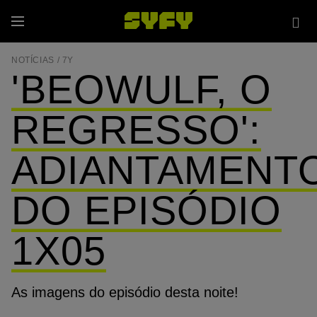
Passar
Sea
para
Menu
sit
o
conteúdo
NOTÍCIAS /
7Y
principal
'BEOWULF, O
REGRESSO':
ADIANTAMENT
DO EPISÓDIO
1X05
As imagens do episódio desta noite!