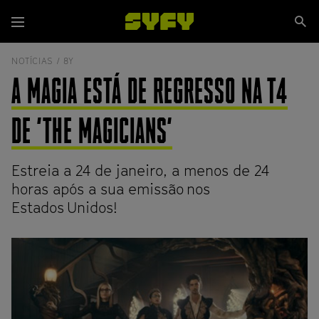
Passar
Se
para
Menu
si
o
conteúdo
NOTÍCIAS /
8Y
principal
A MAGIA ESTÁ DE REGRESSO NA T4
DE 'THE MAGICIANS'
Estreia a 24 de janeiro, a menos de 24
horas após a sua emissão nos
Estados Unidos!