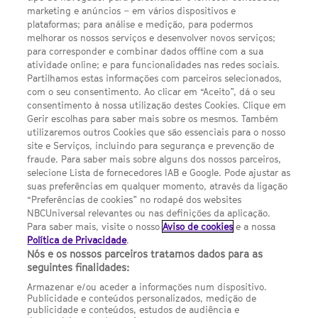
LINKS ÚTEIS
marketing e anúncios – em vários dispositivos e
plataformas; para análise e medição, para podermos
melhorar os nossos serviços e desenvolver novos serviços;
Escolhas de Anúncios
para corresponder e combinar dados offline com a sua
atividade online; e para funcionalidades nas redes sociais.
Política de privacidade
Partilhamos estas informações com parceiros selecionados,
com o seu consentimento. Ao clicar em “Aceito”, dá o seu
Sobre nós
consentimento à nossa utilização destes Cookies. Clique em
Gerir escolhas para saber mais sobre os mesmos. Também
Termos E Condições
utilizaremos outros Cookies que são essenciais para o nosso
site e Serviços, incluindo para segurança e prevenção de
FILMES
fraude. Para saber mais sobre alguns dos nossos parceiros,
selecione Lista de fornecedores IAB e Google. Pode ajustar as
suas preferências em qualquer momento, através da ligação
UMA DIVISÃO DA NBCUNIVERSAL
“Preferências de cookies” no rodapé dos websites
NBCUniversal relevantes ou nas definições da aplicação.
Para saber mais, visite o nosso
Aviso de cookies
e a nossa
Contact us by email: contact.SYFYPortugal@ncbuni.com
Política de Privacidade
.
Nós e os nossos parceiros tratamos dados para as
NBC Universal Global Networks España S.L.U. is wholly owned
seguintes finalidades:
by Universal Studios International BV
Armazenar e/ou aceder a informações num dispositivo.
Publicidade e conteúdos personalizados, medição de
NBC Universal Global Networks, S.L.U. Paseo de la Castellana,
publicidade e conteúdos, estudos de audiência e
95. Planta 10 Edificio Torre Europa 28046 Madrid B-82227893