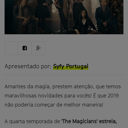
Share
Share
Share
on
on
on
Twitter
Facebook
Google
plus
Apresentado por:
Syfy Portugal
Amantes da magia, prestem atenção, que temos
maravilhosas novidades para vocês! É que 2019
não poderia começar de melhor maneira!
A quarta temporada de
'The Magicians' estreia,