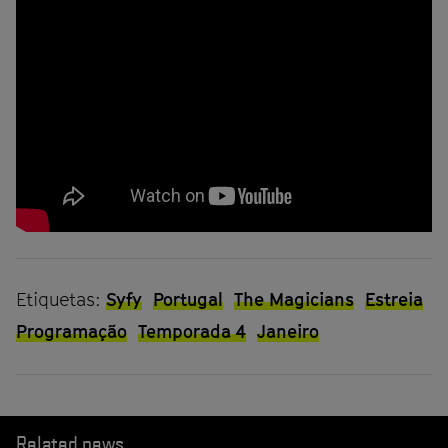
Etiquetas:
Syfy
Portugal
The Magicians
Estreia
Programação
Temporada 4
Janeiro
Related news