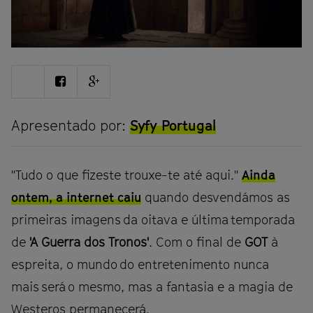
Share
Share
Share
on
on
on
Twitter
Facebook
Google
plus
Apresentado por:
Syfy Portugal
"Tudo o que fizeste trouxe-te até aqui."
Ainda
ontem, a internet caiu
quando desvendámos as
primeiras imagens da oitava e última temporada
de
'A Guerra dos Tronos'
. Com o final de
GOT
à
espreita, o mundo do entretenimento nunca
mais será o mesmo, mas a fantasia e a magia de
Westeros permanecerá.