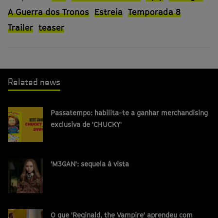
A Guerra dos Tronos
Estreia
Temporada 8
Trailer
teaser
Related news
Passatempo: habilita-te a ganhar merchandising
exclusiva de 'CHUCKY'
'M3GAN': sequela à vista
O que 'Reginald, the Vampire' aprendeu com