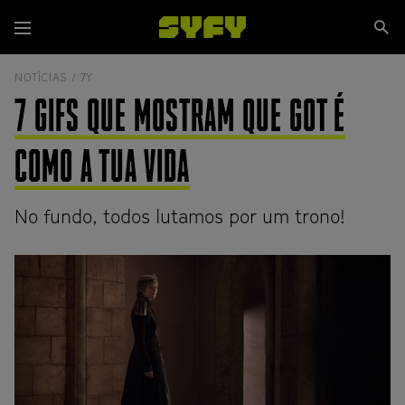
Passar
Se
para
Menu
si
o
conteúdo
NOTÍCIAS /
7Y
principal
7 GIFS QUE MOSTRAM QUE GOT É
COMO A TUA VIDA
No fundo, todos lutamos por um trono!