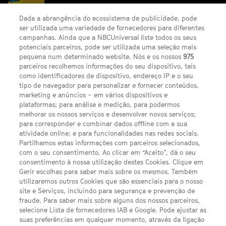
Dada a abrangência do ecossistema de publicidade, pode
ser utilizada uma variedade de fornecedores para diferentes
campanhas. Ainda que a NBCUniversal liste todos os seus
potenciais parceiros, pode ser utilizada uma seleção mais
pequena num determinado website. Nós e os nossos
975
parceiros recolhemos informações do seu dispositivo, tais
FACEBOOK
YOUTUBE
INSTAGRAM
SEGUE-NOS
como identificadores de dispositivo, endereço IP e o seu
TWITTER
tipo de navegador para personalizar e fornecer conteúdos,
LINKS ÚTEIS
marketing e anúncios – em vários dispositivos e
plataformas; para análise e medição, para podermos
melhorar os nossos serviços e desenvolver novos serviços;
Escolhas de Anúncios
para corresponder e combinar dados offline com a sua
atividade online; e para funcionalidades nas redes sociais.
Política de privacidade
Partilhamos estas informações com parceiros selecionados,
com o seu consentimento. Ao clicar em “Aceito”, dá o seu
Sobre nós
consentimento à nossa utilização destes Cookies. Clique em
Gerir escolhas para saber mais sobre os mesmos. Também
Termos E Condições
utilizaremos outros Cookies que são essenciais para o nosso
site e Serviços, incluindo para segurança e prevenção de
FILMES
fraude. Para saber mais sobre alguns dos nossos parceiros,
selecione Lista de fornecedores IAB e Google. Pode ajustar as
suas preferências em qualquer momento, através da ligação