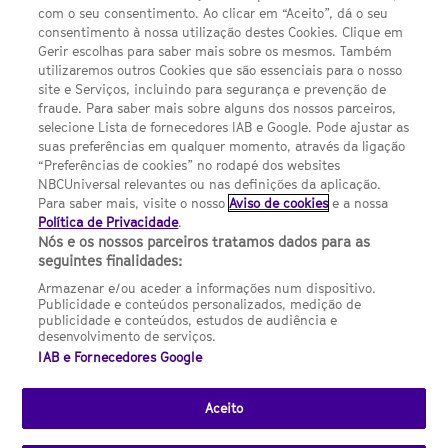
com o seu consentimento. Ao clicar em “Aceito”, dá o seu
Sobre nós
consentimento à nossa utilização destes Cookies. Clique em
Gerir escolhas para saber mais sobre os mesmos. Também
Termos E Condições
utilizaremos outros Cookies que são essenciais para o nosso
site e Serviços, incluindo para segurança e prevenção de
FILMES
fraude. Para saber mais sobre alguns dos nossos parceiros,
selecione Lista de fornecedores IAB e Google. Pode ajustar as
suas preferências em qualquer momento, através da ligação
UMA DIVISÃO DA NBCUNIVERSAL
“Preferências de cookies” no rodapé dos websites
NBCUniversal relevantes ou nas definições da aplicação.
Para saber mais, visite o nosso
Aviso de cookies
e a nossa
Contact us by email: contact.SYFYPortugal@ncbuni.com
Política de Privacidade
.
Nós e os nossos parceiros tratamos dados para as
NBC Universal Global Networks España S.L.U. is wholly owned
seguintes finalidades:
by Universal Studios International BV
Armazenar e/ou aceder a informações num dispositivo.
Publicidade e conteúdos personalizados, medição de
NBC Universal Global Networks, S.L.U. Paseo de la Castellana,
publicidade e conteúdos, estudos de audiência e
95. Planta 10 Edificio Torre Europa 28046 Madrid B-82227893
desenvolvimento de serviços.
IAB e Fornecedores Google
SYFY Portugal is subject to Spanish jurisdiction and regulated
by the National Commission on Competition & Markets
(CNMC).
Aceito
Channel