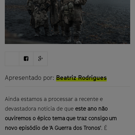
Share
Share
Share
on
on
on
Twitter
Facebook
Google
plus
Apresentado por:
Beatriz Rodrigues
Ainda estamos a processar a recente e
devastadora notícia de que
este ano não
ouviremos o épico tema que traz consigo um
novo episódio de 'A Guerra dos Tronos'
. É