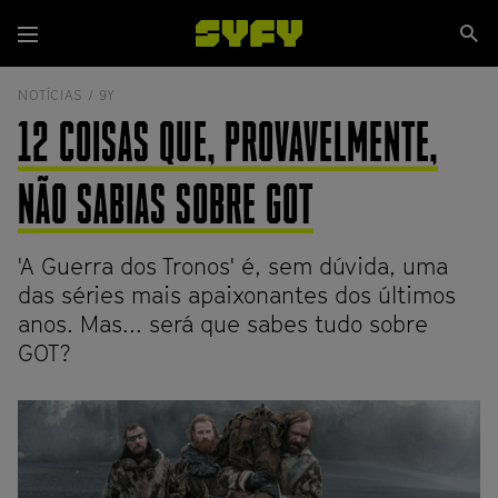
Passar
Se
para
Menu
si
o
conteúdo
NOTÍCIAS /
9Y
principal
12 COISAS QUE, PROVAVELMENTE,
NÃO SABIAS SOBRE GOT
'A Guerra dos Tronos' é, sem dúvida, uma
das séries mais apaixonantes dos últimos
anos. Mas... será que sabes tudo sobre
GOT?