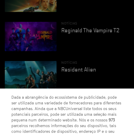
NOTÍCIAS
Reginald The Vampire T2
NOTÍCIAS
Resident Alien
Dada a abrangência do ecossistema de publicidade, pode
ser utilizada uma variedade de fornecedores para diferentes
campanhas. Ainda que a NBCUniversal liste todos os seus
potenciais parceiros, pode ser utilizada uma seleção mais
pequena num determinado website. Nós e os nossos
973
FACEBOOK
YOUTUBE
INSTAGRAM
SEGUE-NOS
TWITTER
parceiros recolhemos informações do seu dispositivo, tais
como identificadores de dispositivo, endereço IP e o seu