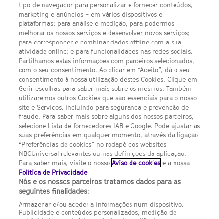
LINKS ÚTEIS
tipo de navegador para personalizar e fornecer conteúdos,
marketing e anúncios – em vários dispositivos e
plataformas; para análise e medição, para podermos
Escolhas de Anúncios
melhorar os nossos serviços e desenvolver novos serviços;
para corresponder e combinar dados offline com a sua
Política de privacidade
atividade online; e para funcionalidades nas redes sociais.
Partilhamos estas informações com parceiros selecionados,
Sobre nós
com o seu consentimento. Ao clicar em “Aceito”, dá o seu
consentimento à nossa utilização destes Cookies. Clique em
Termos E Condições
Gerir escolhas para saber mais sobre os mesmos. Também
utilizaremos outros Cookies que são essenciais para o nosso
Preferências de cookies
site e Serviços, incluindo para segurança e prevenção de
FILMES
fraude. Para saber mais sobre alguns dos nossos parceiros,
selecione Lista de fornecedores IAB e Google. Pode ajustar as
suas preferências em qualquer momento, através da ligação
UMA DIVISÃO DA NBCUNIVERSAL
“Preferências de cookies” no rodapé dos websites
NBCUniversal relevantes ou nas definições da aplicação.
Para saber mais, visite o nosso
Aviso de cookies
e a nossa
Contact us by email: contact.SYFYPortugal@ncbuni.com
Política de Privacidade
.
Nós e os nossos parceiros tratamos dados para as
NBC Universal Global Networks España S.L.U. is wholly owned
seguintes finalidades:
by Universal Studios International BV
Armazenar e/ou aceder a informações num dispositivo.
Publicidade e conteúdos personalizados, medição de
NBC Universal Global Networks, S.L.U. Paseo de la Castellana,