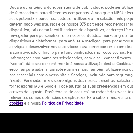
Dada a abrangência do ecossistema de publicidade, pode ser utili
de fornecedores para diferentes campanhas. Ainda que a NBCUnivers
Com a estreia da terceira temporada
Share
seus potenciais parceiros, pode ser utilizada uma seleção mais pe
on
mais, partilhamos contigo as chaves 
determinado website. Nós e os nossos
975
parceiros recolhemos inf
Twitter
dispositivo, tais como identificadores de dispositivo, endereço IP e 
Share
Afinal, novos capítulos e novas aven
navegador para personalizar e fornecer conteúdos, marketing e anú
on
dispositivos e plataformas; para análise e medição, para podermos 
Facebook
serviços e desenvolver novos serviços; para corresponder e combina
Share
Junta-te a nós, já no próximo dia
6 
a sua atividade online; e para funcionalidades nas redes sociais. Pa
on
Google
informações com parceiros selecionados, com o seu consentimento. 
exclusivo no teu SYFY!
plus
“Aceito”, dá o seu consentimento à nossa utilização destes Cookies.
Até lá!
escolhas para saber mais sobre os mesmos. Também utilizaremos ou
Ver
são essenciais para o nosso site e Serviços, incluindo para seguran
comentários
fraude. Para saber mais sobre alguns dos nossos parceiros, selecione
fornecedores IAB e Google. Pode ajustar as suas preferências em q
através da ligação “Preferências de cookies” no rodapé dos website
Etiquetas:
The Magicians
Estreia
S
relevantes ou nas definições da aplicação. Para saber mais, visite o
cookies
e a nossa
Política de Privacidade
.
Comentários