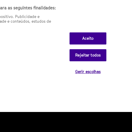
ra as seguintes finalidades:
sitivo. Publicidade e
Related galleries
ade e conteúdos, estudos de
Falta pouco: mais fotos da T8
Aceito
de 'A Guerra dos Tronos'
Rejeitar todos
Última hora: reveladas novas
Gerir escolhas
fotos da T8 de GOT
15 cromos de Star Wars
autografados por Mark Hamill
The Magicians: se estas