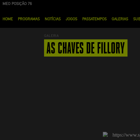
Passar
MEO POSIÇÃO 76
NOS POSIÇÃO 90
para
Menu
o
HOME
PROGRAMAS
NOTÍCIAS
JOGOS
PASSATEMPOS
GALERIAS
SU
principal
conteúdo
principal
GALERIA
AS CHAVES DE FILLORY