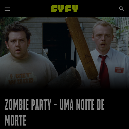
Passar
Se
para
Menu
si
o
conteúdo
principal
ZOMBIE PARTY - UMA NOITE DE
MORTE