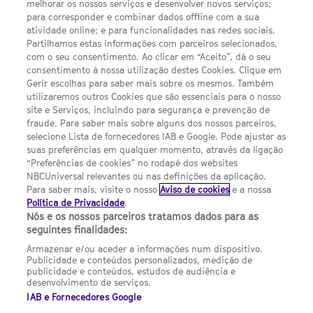
Escolhas de Anúncios
melhorar os nossos serviços e desenvolver novos serviços;
para corresponder e combinar dados offline com a sua
Política de privacidade
atividade online; e para funcionalidades nas redes sociais.
Partilhamos estas informações com parceiros selecionados,
Sobre nós
com o seu consentimento. Ao clicar em “Aceito”, dá o seu
consentimento à nossa utilização destes Cookies. Clique em
Termos E Condições
Gerir escolhas para saber mais sobre os mesmos. Também
utilizaremos outros Cookies que são essenciais para o nosso
Preferências de cookies
site e Serviços, incluindo para segurança e prevenção de
FILMES
fraude. Para saber mais sobre alguns dos nossos parceiros,
selecione Lista de fornecedores IAB e Google. Pode ajustar as
suas preferências em qualquer momento, através da ligação
UMA DIVISÃO DA NBCUNIVERSAL
“Preferências de cookies” no rodapé dos websites
NBCUniversal relevantes ou nas definições da aplicação.
Para saber mais, visite o nosso
Aviso de cookies
e a nossa
Contact us by email: contact.SYFYPortugal@ncbuni.com
Política de Privacidade
.
Nós e os nossos parceiros tratamos dados para as
NBC Universal Global Networks España S.L.U. is wholly owned
seguintes finalidades:
by Universal Studios International BV
Armazenar e/ou aceder a informações num dispositivo.
Publicidade e conteúdos personalizados, medição de
NBC Universal Global Networks, S.L.U. Paseo de la Castellana,
publicidade e conteúdos, estudos de audiência e
95. Planta 10 Edificio Torre Europa 28046 Madrid B-82227893
desenvolvimento de serviços.
IAB e Fornecedores Google
SYFY Portugal is subject to Spanish jurisdiction and regulated
by the National Commission on Competition & Markets