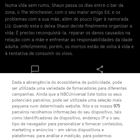
Numa vida sem rumo, Shaun passa os dias entre o bar da
zona, o The Winchester, com o seu maior amigo Ed, e os
problemas com a sua mãe, além de pouco ligar à namorada
Liz. Quando esta o deixa Shaun decide finalmente organizar a
vida: É preciso reconquistá-la, reparar os danos causados na
relação com a mãe e enfrentar as responsabilidades da idade
adulta. Infelizmente, porém, os mortos estão de volta à vida e
à tentativa de consumir os vivos.
Ver
Share
comentários
Dada a abrangência do ecossistema de publicidade, pode
ser utilizada uma variedade de fornecedores para diferentes
campanhas. Ainda que a NBCUniversal liste todos os seus
potenciais parceiros, pode ser utilizada uma seleção mais
pequena num determinado website. Nós e os nossos
975
FACEBOOK
YOUTUBE
INSTAGRAM
SEGUE-NOS
TWITTER
parceiros recolhemos informações do seu dispositivo, tais
como identificadores de dispositivo, endereço IP e o seu
LINKS ÚTEIS
tipo de navegador para personalizar e fornecer conteúdos,
marketing e anúncios – em vários dispositivos e
plataformas; para análise e medição, para podermos