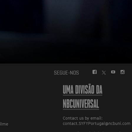
FACEBOOK
YOUTUBE
INS
SEGUE-NOS
TWITTER
UMA DIVISÃO DA
NBCUNIVERSAL
Contact us by email:
contact.SYFYPortugal@ncbuni.com
ilme