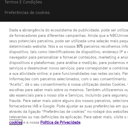
Termos E Condições
Preferências de cookies
Dada a abrangência do ecossistema de publicidade, pode ser utili
de fornecedores para diferentes campanhas. Ainda que a NBCUnivers
seus potenciais parceiros, pode ser utilizada uma seleção mais pe
determinado website. Nós e os nossos
975
parceiros recolhemos inf
dispositivo, tais como identificadores de dispositivo, endereço IP e 
navegador para personalizar e fornecer conteúdos, marketing e anú
dispositivos e plataformas; para análise e medição, para podermos 
serviços e desenvolver novos serviços; para corresponder e combina
a sua atividade online; e para funcionalidades nas redes sociais. Pa
informações com parceiros selecionados, com o seu consentimento. 
“Aceito”, dá o seu consentimento à nossa utilização destes Cookies.
escolhas para saber mais sobre os mesmos. Também utilizaremos ou
são essenciais para o nosso site e Serviços, incluindo para seguran
fraude. Para saber mais sobre alguns dos nossos parceiros, selecione
fornecedores IAB e Google. Pode ajustar as suas preferências em q
através da ligação “Preferências de cookies” no rodapé dos website
Channel
SCI FI 
relevantes ou nas definições da aplicação. Para saber mais, visite o
sites
cookies
e a nossa
Política de Privacidade
.