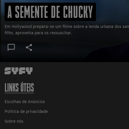
A SEMENTE DE CHUCKY
Em Hollywood prepara-se um filme sobre a lenda urbana dos sangu
filho, aproveita para os ressuscitar.
Ver
Share
Share
comentários
on
Share
on
Twitter
Facebook
LINKS ÚTEIS
Escolhas de Anúncios
Política de privacidade
Sobre nós