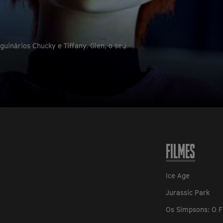
inários Chucky e Tiffany. Glen, o seu
FILMES
Ice Age
Jurassic Park
Os Simpsons: O F