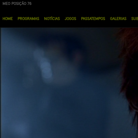
Passar
MEO POSIÇÃO 76
NOS POSIÇÃO 90
para
Menu
o
HOME
PROGRAMAS
NOTÍCIAS
JOGOS
PASSATEMPOS
GALERIAS
SU
principal
conteúdo
principal